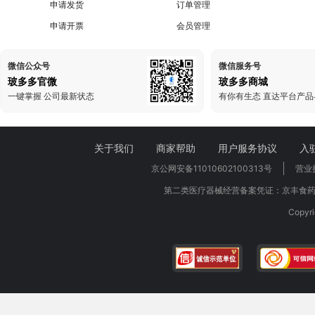
申请发货
订单管理
申请开票
会员管理
微信公众号
微信服务号
玻多多官微
玻多多商城
一键掌握 公司最新状态
有你有生态 直达平台产品
关于我们
商家帮助
用户服务协议
入
京公网安备11010602100313号
营业
第二类医疗器械经营备案凭证：京丰食药监
Copy