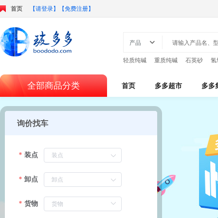
首页
【请登录】
【免费注册】

产品
轻质纯碱
重质纯碱
石英砂
氢
全部商品分类
首页
多多超市
多多
视频中心
询价找车
装点
卸点
货物