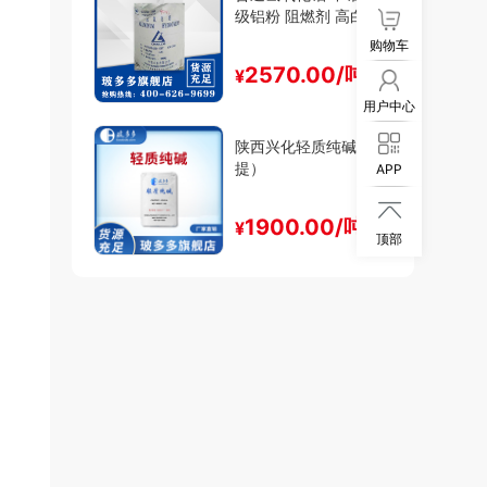
级铝粉 阻燃剂 高白填
料
购物车
2570.00/吨
¥
用户中心
陕西兴化轻质纯碱（厂
提）
APP

1900.00/吨
¥
顶部