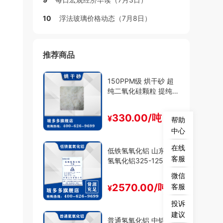
10
浮法玻璃价格动态（7月8日）
推荐商品
150PPM级 烘干砂 超
纯二氧化硅颗粒 提纯9
9.999低杂质 石英砂
330.00/吨
¥
帮助
中心
在线
低铁氢氧化铝 山东铝业
客服
氢氧化铝325-1250目
工业级 高白填料阻燃
微信
2570.00/吨
客服
¥
投诉
建议
普通氢氧化铝 中铝工业